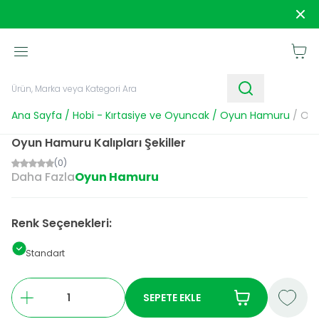
1250 TL ve Üzeri Alışverişlerde
Kargo Bedava!
Sipar
Sepet
Ana Sayfa
/
Hobi - Kırtasiye ve Oyuncak
/
Oyun Hamuru
/
Oyu
Oyun Hamuru Kalıpları Şekiller
(0)
Daha Fazla
Oyun Hamuru
Renk Seçenekleri:
Standart
SEPETE EKLE