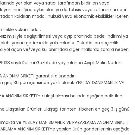
rında yer alan veya satıcı tarafından bildirilen veya
ileyen niceliğine aykırı olan ya da tahsis veya kullanım amacı
tadan kaldıran maddi, hukuki veya ekonomik eksiklikler içeren
ldirmekle yükümlüdür.
 misliyle değiştirilmesi veya ayıp oranında bedel indirimi ya
u talebi yerine getirmekle yükümlüdür. Tüketici bu seçimlik
aya yol açan ve/veya kullanımdaki diğer mallarda zarara neden
e 25138 sayılı Resmi Gazetede yayımlanan Ayıplı Malın Neden
ANONIM SIRKETI garantisi altındadır.
en geç 30 gün içerisinde yazılı olarak YESILAY DANISMANLIK VE
A ANONIM SIRKETI’ne ulaştırılması halinde aşağıda belirtilen
ulaştırılan ürünler, ulaştığı tarihten itibaren en geç 3 iş günü
 alınmakta ve YESILAY DANISMANLIK VE PAZARLAMA ANONIM SIRKETI
PAZARLAMA ANONIM SIRKETI’ne yapılan ürün gönderilerinin aşağıda