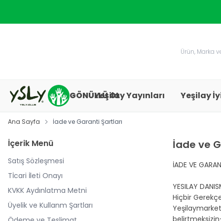
GÖNÜLLÜ OL
Yeşilay Yayınları
Yeşilay İy
Ana Sayfa
İade ve Garanti Şartları
İçerik Menü
İade ve G
Satış Sözleşmesi
İADE VE GARAN
Tİcari İleti Onayı
YESILAY DANIS
KVKK Aydınlatma Metni
Hiçbir Gerekçe
Üyelik ve Kullanm Şartları
Yeşilaymarket.
belirtmeksizin-
Ödeme ve Teslimat