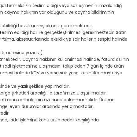
 göstermeksizin teslim aldığı veya sözleşmenin imzalandığı
en cayma hakkının var olduğunu ve cayma bildiriminin
tılabilirliği bozulmamış olması gerekmektedir.
eslim edildiği hali ile gerçekleştirilmesi gerekmektedir. Satın
ılma, aksesuarlarında eksiklik ve sair hallerin tespiti halinde
.tr adresine yazınız.)
erekmektedir. Cayma hakkının kullanılması halinde, fatura aslının
ktisadi İşletmesi’ne ulaşmasını takip eden 7 gün içinde ürün
memesi halinde KDV ve varsa sair yasal kesintiler müşteriye
nde ve yazılı şekilde yapılmalıdır.
go şirketleri aracılığı ile tarafımıza ulaştırılmalıdır.
etiketi ürün ambalajının üzerinde bulunmamalıdır. Ürünün
gelleyen durumlar arasında yer almaktadır.
edir.
inde, iade işlemine konu ürün bedeli karşılığında