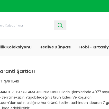
1250 TL ve Üzeri Alışverişlerde
Kargo Bedava!
ilik Koleksiyonu
Hediye Dünyası
Hobi - Kırtasi
aranti Şartları
Tİ ŞARTLARI
MANLIK VE PAZARLAMA ANONIM SIRKETI iade işlemlerinde 4077 sayı
 Belirtmeksizin Yapabileceğiniz Ürün İadesi Ve Koşulları
com’dan satın aldığınız her ürünü, teslim tarihinden itibaren 7 g
 iade edebilirsiniz.