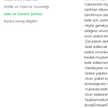
Tüketicinin hi
Gizlilik ve Ödeme Güvenliği
tarihten itib
İade ve Garanti Şartları
tarafımıza ula
İade için, sat
Banka Hesap Bilgileri
·Hiçbir gerekç
aldığınız ürün
ürün iadesi ke
·(Ürünlerin det
·İade edilecek
iadesi zorunlu
bedeli müşteri
iade edilemez
·Gerekçesiz ür
·İadesi yapılac
·Ürün, paket k
ambalajında m
·Yukarıda beli
·Ürün iadesini
Yeşilaymarket.
Arızalı/Hasarlı