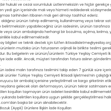
çbir hukuki ve cezai sorumluluk üstlenmeksizin ve hiçbir gerekçe
aren yedi gün içerisinde malı veya hizmeti reddederek sözleşmed
şması tarihinden itibaren malı geri almayı taahhüt ederiz.
ın aldığınız ürünün tahrip edilmemiş, kullanılmamış veya tekrar sa
e belirtmeksizin yapabileceğiniz ürün iadesinin, ürünün tarafınıza t
de veya ürün ambalajında herhangi bir bozulma, açılma, kırılma, yırt
sinlikle kabul edilmemektedir.
ay bilgileri ve teknik destek için lütfen iktisadiisletme@yesilay.org
 ürünlerin mutlaka ürün faturasının orijinali ile birlikte teslimi g
dur. Bu belgelerin ve ürünün/ürünlerin Türkiye Yeşilay Cemiyeti İ
ye iade edilir. Ancak, müşteri tarafından fatura aslının gönderil
.
ün iadesi malın tarafınıza teslimini takip eden 7 günlük süre içerisi
ak ürünler Türkiye Yeşilay Cemiyeti İktisadi İşletmesi’nin çalıştığı kar
oruyucu bir ambalaj içerisine yerleştirilmeli ve kargo şirketinin 
eydana gelecek olan deformasyon, ürünün tekrar satılmasını en
rtilen koşulları taşımayan ürün iadeleri kesinlikle kabul edilmemekt
n yukarıda belirtilen koşullara uygun şekilde gerçekleştirilmesi hal
com’dan başka bir ürün alınabilecektir.
/Bozuk (Ayıplı) Ürünlere İlişkin İade Koşulları