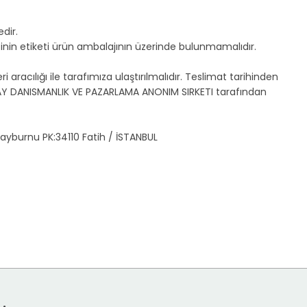
dir.
tinin etiketi ürün ambalajının üzerinde bulunmamalıdır.
aracılığı ile tarafımıza ulaştırılmalıdır. Teslimat tarihinden
ESILAY DANISMANLIK VE PAZARLAMA ANONIM SIRKETI tarafından
ayburnu PK:34110 Fatih / İSTANBUL