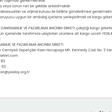
tları taşıması gerekmektedir:
a veya sorun net bir şekilde anlatılmalıdır
ksesuarları ve orijinal kutusu ile birlikte gönderilmesi gerekmekte
oruyucu uygun bir ambalaj içerisine yerleştirilmeli ve kargo şirke
 DANISMANLIK VE PAZARLAMA ANONIM SIRKETI çalıştığı kargo şirketleri 
 gün içerisinde tarafımıza ulaştırılan ürünlere ait kargo ücreti Y
.
MANLIK VE PAZARLAMA ANONIM SIRKETI
ay Cemiyeti Sepetçiler Kasrı Hocapaşa Mh. Kennedy Cad. No: 3 Sar
arket.com
6 83
4 63
et@yesilay.org.tr