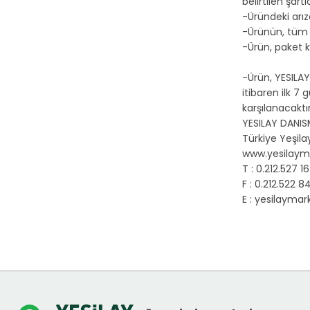
belirtilen şar
-Üründeki arız
-Ürünün, tüm a
-Ürün, paket k
-Ürün, YESILAY
itibaren ilk 7
karşılanacaktır
YESILAY DANIS
Türkiye Yeşil
www.yesilaym
T : 0.212.527 1
F : 0.212.522 8
E :
yesilaymark