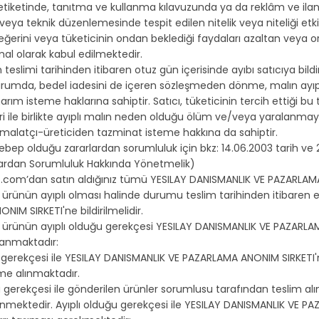
tiketinde, tanıtma ve kullanma kılavuzunda ya da reklâm ve ilanla
eya teknik düzenlemesinde tespit edilen nitelik veya niteliği etk
erini veya tüketicinin ondan beklediği faydaları azaltan veya or
 mal olarak kabul edilmektedir.
n teslimi tarihinden itibaren otuz gün içerisinde ayıbı satıcıya bi
rumda, bedel iadesini de içeren sözleşmeden dönme, malın ayıpsız
arım isteme haklarına sahiptir. Satıcı, tüketicinin tercih ettiği b
iri ile birlikte ayıplı malın neden olduğu ölüm ve/veya yaralanm
imalatçı-üreticiden tazminat isteme hakkına da sahiptir.
sebep olduğu zararlardan sorumluluk için bkz: 14.06.2003 tarih v
ardan Sorumluluk Hakkında Yönetmelik)
.com’dan satın aldığınız tümü YESILAY DANISMANLIK VE PAZARLAMA 
ız ürünün ayıplı olması halinde durumu teslim tarihinden itibaren 
IM SIRKETI'ne bildirilmelidir.
ız ürünün ayıplı olduğu gerekçesi YESILAY DANISMANLIK VE PAZARLAM
lanmaktadır:
 gerekçesi ile YESILAY DANISMANLIK VE PAZARLAMA ANONIM SIRKETI'ne 
eme alınmaktadır.
ğu gerekçesi ile gönderilen ürünler sorumlusu tarafından teslim
lenmektedir. Ayıplı olduğu gerekçesi ile YESILAY DANISMANLIK VE 