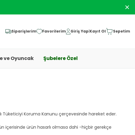
Siparişlerim
Favorilerim
Giriş Yap
|
Kayıt Ol
Sepetim
ye ve Oyuncak
Şubelere Özel
lı Tüketiciyi Koruma Kanunu çerçevesinde hareket eder.
ün içerisinde ürün hasarlı olmasa dahi -hiçbir gerekçe