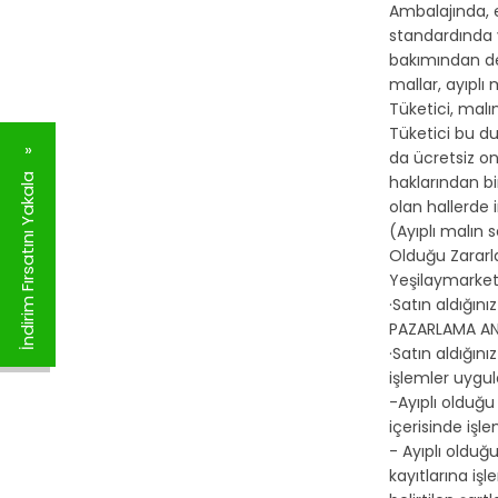
Ambalajında, e
standardında v
bakımından değ
mallar, ayıplı
Tüketici, malı
Tüketici bu du
da ücretsiz on
haklarından b
İndirim Fırsatını Yakala
olan hallerde 
(Ayıplı malın 
Olduğu Zararl
Yeşilaymarket
·Satın aldığın
PAZARLAMA ANON
·Satın aldığın
işlemler uygu
-Ayıplı olduğu
içerisinde işl
- Ayıplı oldu
kayıtlarına iş