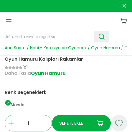
1250 TL ve Üzeri Alışverişlerde
Kargo Bedava!
Sipar
Sepet
Ana Sayfa
/
Hobi - Kırtasiye ve Oyuncak
/
Oyun Hamuru
/
Oyu
Oyun Hamuru Kalıpları Rakamlar
(0)
Daha Fazla
Oyun Hamuru
Renk Seçenekleri:
Standart
SEPETE EKLE