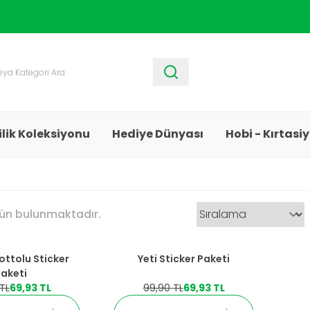
1250 TL ve Üzeri Alışverişlerde
Kargo Bedava!
ilik Koleksiyonu
Hediye Dünyası
Hobi - Kırtasi
ün bulunmaktadır.
%
30
İndirim
ottolu Sticker
Yeti Sticker Paketi
aketi
YENI
TL
69,93
TL
99,90
TL
69,93
TL