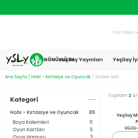
GÖNÜLLÜ OL
Yeşilay Yayınları
Yeşilay İy
Ana Sayfa
/
Hobi - Kırtasiye ve Oyuncak
/
Sticker Seti
Toplam
ür
2
Kategori
Hobi - Kırtasiye ve Oyuncak
65
%
30
İndirim
Yeşilay M
Boya Kalemleri
11
P
YENI
99,90
Oyun Kartları
5
Oyun Hamuru
3