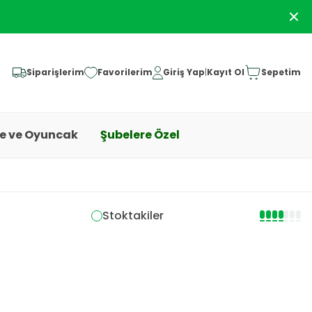
Siparişlerim
Favorilerim
Giriş Yap
|
Kayıt Ol
Sepetim
ye ve Oyuncak
Şubelere Özel
Stoktakiler