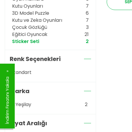
SEP
Kutu Oyunları
7
3D Model Puzzle
6
Kutu ve Zeka Oyunları
7
Çocuk Gözlüğü
3
Eğitici Oyuncak
21
Sticker Seti
2
Renk Seçenekleri
Standart
İndirim Fırsatını Yakala
Marka
Yeşilay
2
Fiyat Aralığı