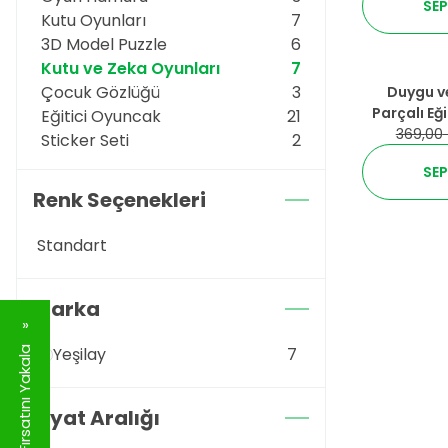
SEP
Kutu Oyunları
7
3D Model Puzzle
6
Kutu ve Zeka Oyunları
7
Çocuk Gözlüğü
3
%
25
İndirim
Duygu ve
Parçalı Eği
Eğitici Oyuncak
21
369,00
Sticker Seti
2
SEP
Renk Seçenekleri
Standart
Marka
Yeşilay
7
İndirim Fırsatını Yakala
Fiyat Aralığı