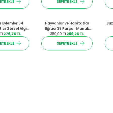
ETE EKLE
SEPETE EKLE
%
25
İndirim
%
25
 Eylemler 64
Hayvanlar ve Habitatlar
Buz
tici Görsel Algı
Eğitici 39 Parçalı Mantık
Oyunu
TL
276,75
TL
359,00
Oyunu
TL
269,25
TL
ETE EKLE
SEPETE EKLE