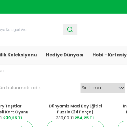
1250 TL ve Üzeri Alışverişlerde
Kargo Bedava!
ilik Koleksiyonu
Hediye Dünyası
Hobi - Kırtasi
rı
ün bulunmaktadır.
%
25
İndirim
%
25
y Taşıtlar
Dünyamiz Maxi Boy Eğitici
İ
eli Kart Oyunu
Puzzle (24 Parça)
TL
239,25
TL
339,00
TL
254,25
TL