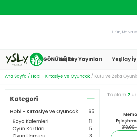
GÖNÜLLÜ OL
Yeşilay Yayınları
Yeşilay İy
Ana Sayfa
/
Hobi - Kırtasiye ve Oyuncak
/
Kutu ve Zeka Oyunla
Toplam
ür
7
Kategori
Hobi - Kırtasiye ve Oyuncak
65
%
25
İndirim
Memor
Boya Kalemleri
11
Eşleştirm
319,00
Oyun Kartları
5
Oyun Hamuru
3