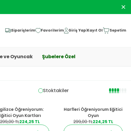
Siparişlerim
Favorilerim
Giriş Yap
|
Kayıt Ol
Sepetim
ye ve Oyuncak
Şubelere Özel
Stoktakiler
İndirim
%
25
İndirim
ngilizce Öğreniyorum:
Harfleri Öğreniyorum Eğitici
Eğitici Oyun Kartları
Oyun
299,00
TL
224,25
TL
299,00
TL
224,25
TL