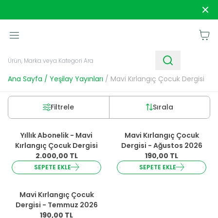
1250 TL ve Üzeri Alışverişlerde
Kargo Bedava!
Sipar
Sepet
Ana Sayfa
/
Yeşilay Yayınları
/
Mavi Kırlangıç Çocuk Dergisi
Filtrele
Sırala
Yıllık Abonelik - Mavi
Mavi Kırlangıç Çocuk
YENI
Kırlangıç Çocuk Dergisi
Dergisi - Ağustos 2026
2.000,00
TL
190,00
TL
SEPETE EKLE
SEPETE EKLE
Mavi Kırlangıç Çocuk
YENI
Dergisi - Temmuz 2026
190,00
TL