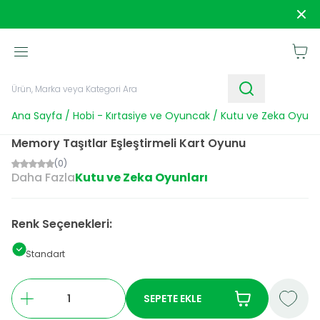
1250 TL ve Üzeri Alışverişlerde
Kargo Bedava!
Sipar
Sepet
Ana Sayfa
/
Hobi - Kırtasiye ve Oyuncak
/
Kutu ve Zeka Oyunla
Memory Taşıtlar Eşleştirmeli Kart Oyunu
(0)
Daha Fazla
Kutu ve Zeka Oyunları
Renk Seçenekleri:
Standart
SEPETE EKLE