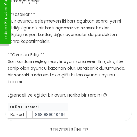
İndirim Fırsatını Yakala
tutmaya çalışır.
**Yasaklar:**
- Bir oyuncu eşleşmeyen iki kart açtıktan sonra, yerini
bildiği üçüncü bir kartı açamaz ve sırasını bekler.
- Eşleşmeyen kartlar, diğer oyuncular da gördükten
sonra kapatılmalıdır.
**Oyunun Bitişi:**
Son kartların eşleşmesiyle oyun sona erer. En çok çifte
sahip olan oyuncu kazanan olur. Beraberlik durumunda,
bir sonraki turda en fazla çifti bulan oyuncu oyunu
kazanır.
Eğlenceli ve eğitici bir oyun. Harika bir tercih! 😊
Ürün Filtreleri
Barkod
:
8681889040466
BENZER
ÜRÜNLER