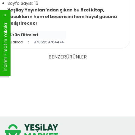
Sayfa Sayısı: 16
Yeşilay Yayınları
’ndan çıkan bu özel kitap,
çocukların hem el becerisini hem hayal gücünü
geliştirecek!
İndirim Fırsatını Yakala
Ürün Filtreleri
Barkod
:
9786259764474
BENZER
ÜRÜNLER
Yeti ile Öğreniyorum
Yeti ile Beyin Geliştirici
%
35
İndirim
%
35
İndirim
Etkinlikler
YENI
YENI
99,00
TL
64,35
TL
99,00
TL
64,35
TL
SEPETE EKLE
SEPETE EKLE