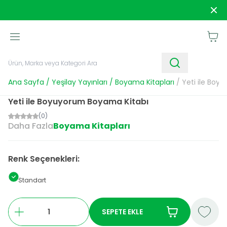
1250 TL ve Üzeri Alışverişlerde
Kargo Bedava!
Sipar
Sepet
Ana Sayfa
/
Yeşilay Yayınları
/
Boyama Kitapları
/
Yeti ile Boy
Yeti ile Boyuyorum Boyama Kitabı
(0)
Daha Fazla
Boyama Kitapları
Renk Seçenekleri:
Standart
SEPETE EKLE