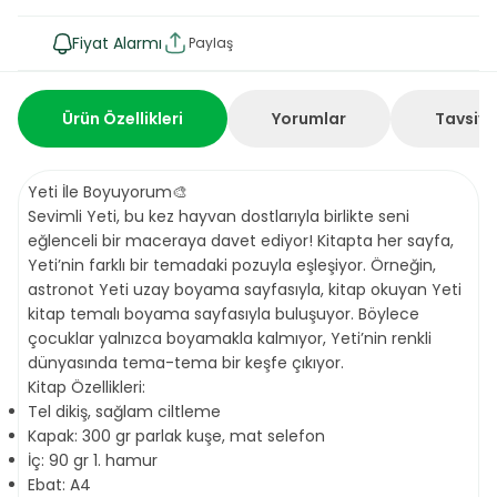
Fiyat Alarmı
Paylaş
Ürün Özellikleri
Yorumlar
Tavsiye
Yeti İle Boyuyorum🎨
Sevimli Yeti, bu kez hayvan dostlarıyla birlikte seni
eğlenceli bir maceraya davet ediyor! Kitapta her sayfa,
Yeti’nin farklı bir temadaki pozuyla eşleşiyor. Örneğin,
astronot Yeti uzay boyama sayfasıyla, kitap okuyan Yeti
kitap temalı boyama sayfasıyla buluşuyor. Böylece
çocuklar yalnızca boyamakla kalmıyor, Yeti’nin renkli
dünyasında tema-tema bir keşfe çıkıyor.
Kitap Özellikleri:
Tel dikiş, sağlam ciltleme
Kapak: 300 gr parlak kuşe, mat selefon
İç: 90 gr 1. hamur
Ebat: A4