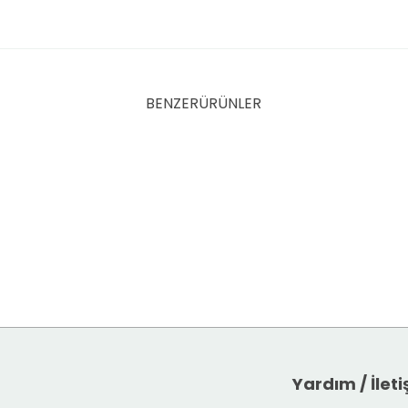
BENZER
ÜRÜNLER
ergisi - Ağustos 2026 (1111. Sayı)
180,00
TL
SEPETE EKLE
Yardım / İlet