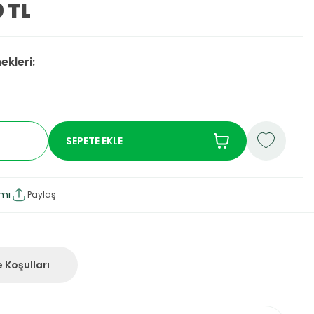
0
TL
ekleri:
SEPETE EKLE
rmı
Paylaş
 Koşulları