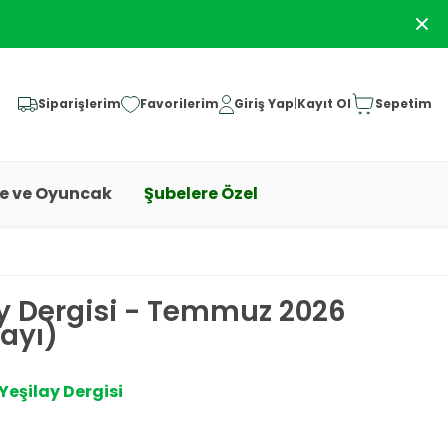
Siparişlerim
Favorilerim
Giriş Yap
|
Kayıt Ol
Sepetim
ye ve Oyuncak
Şubelere Özel
y Dergisi - Temmuz 2026
Sayı)
Yeşilay Dergisi