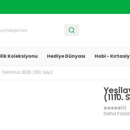
1250 TL ve Üzeri Alışverişlerde
Kargo Bedava!
ilik Koleksiyonu
Hediye Dünyası
Hobi - Kırtasi
 - Temmuz 2026 (1110. Sayı)
Yeşila
(1110. 
(0)
Daha Fazla