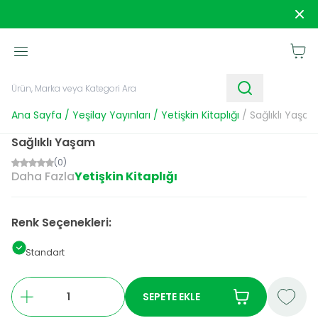
1250 TL ve Üzeri Alışverişlerde
Kargo Bedava!
Sipar
Sepet
Ana Sayfa
/
Yeşilay Yayınları
/
Yetişkin Kitaplığı
/
Sağlıklı Yaşa
Sağlıklı Yaşam
(0)
Daha Fazla
Yetişkin Kitaplığı
Renk Seçenekleri:
Standart
SEPETE EKLE