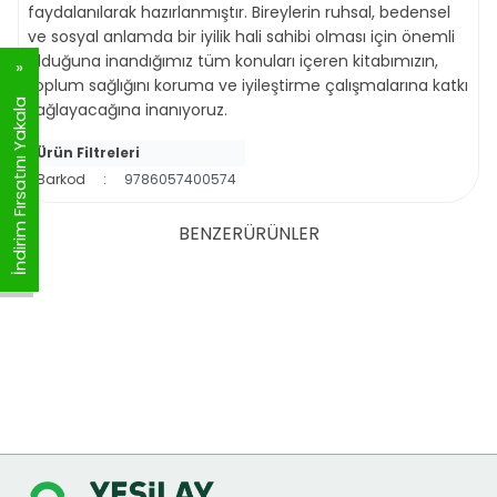
faydalanılarak hazırlanmıştır. Bireylerin ruhsal, bedensel
ve sosyal anlamda bir iyilik hali sahibi olması için önemli
olduğuna inandığımız tüm konuları içeren kitabımızın,
toplum sağlığını koruma ve iyileştirme çalışmalarına katkı
İndirim Fırsatını Yakala
sağlayacağına inanıyoruz.
Ürün Filtreleri
Barkod
:
9786057400574
BENZER
ÜRÜNLER
Bağımsızlık Mektupları
Varoluşçu Yaklaşımlar ve
%
29
İndirim
%
28
İndirim
Bağımlılık
YENI
YENI
209,00
TL
149,25
TL
289,00
TL
209,25
TL
SEPETE EKLE
SEPETE EKLE